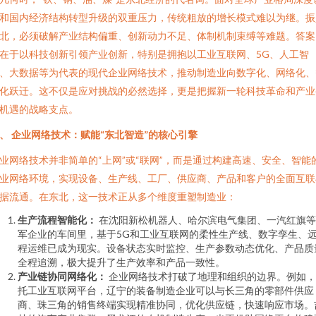
和国内经济结构转型升级的双重压力，传统粗放的增长模式难以为继。振
北，必须破解产业结构偏重、创新动力不足、体制机制束缚等难题。答案
在于以科技创新引领产业创新，特别是拥抱以工业互联网、5G、人工智
、大数据等为代表的现代企业网络技术，推动制造业向数字化、网络化、
化跃迁。这不仅是应对挑战的必然选择，更是把握新一轮科技革命和产业
机遇的战略支点。
、 企业网络技术：赋能“东北智造”的核心引擎
业网络技术并非简单的“上网”或“联网”，而是通过构建高速、安全、智能
业网络环境，实现设备、生产线、工厂、供应商、产品和客户的全面互联
据流通。在东北，这一技术正从多个维度重塑制造业：
生产流程智能化：
在沈阳新松机器人、哈尔滨电气集团、一汽红旗等
军企业的车间里，基于5G和工业互联网的柔性生产线、数字孪生、
程运维已成为现实。设备状态实时监控、生产参数动态优化、产品质
全程追溯，极大提升了生产效率和产品一致性。
产业链协同网络化：
企业网络技术打破了地理和组织的边界。例如，
托工业互联网平台，辽宁的装备制造企业可以与长三角的零部件供应
商、珠三角的销售终端实现精准协同，优化供应链，快速响应市场。