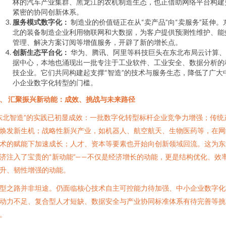
林的汽车产业集群、黑龙江的农机制造生态，也正借助网络平台构建
紧密的协同创新体系。
服务模式数字化：
制造业的价值链正在从“卖产品”向“卖服务”延伸。
北的装备制造企业利用物联网和大数据，为客户提供预测性维护、能
管理、解决方案订阅等增值服务，开辟了新的增长点。
创新生态平台化：
华为、腾讯、阿里等科技巨头在东北布局云计算、
据中心，本地也涌现出一批专注于工业软件、工业安全、数据分析的
技企业。它们共同构建起支撑“智造”的技术与服务生态，降低了广大
小企业数字化转型的门槛。
、 汇聚振兴新动能：成效、挑战与未来路径
东北智造”的实践已初显成效：一批数字化转型标杆企业竞争力增强；传统
焕发新生机；战略性新兴产业，如机器人、航空航天、生物医药等，在网
术的赋能下加速成长；人才、资本等要素也开始向创新领域回流。这为东
济注入了宝贵的“新动能”——不仅是经济增长的动能，更是结构优化、效
升、韧性增强的动能。
型之路并非坦途。仍面临核心技术自主可控能力待加强、中小企业数字化
动力不足、复合型人才短缺、数据安全与产业协同标准体系有待完善等挑
。