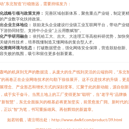
动“东北智造”行稳致远，需要持续发力：
化战略引领与政策支持：
完善区域创新体系，聚焦重点产业链，制定更
的产业数字化扶持政策。
出企业主体地位：
鼓励龙头企业建设行业级工业互联网平台，带动产业
下游协同转型。支持中小企业“上云用数赋智”。
化产学研用融合：
依托哈工大、吉大、大连理工等高校科研优势，加快
关键共性技术，培养既懂制造又懂网络的复合型人才。
化营商环境与生态：
打破数据壁垒，强化网络安全保障，营造鼓励创新
容失败的氛围，吸引和留住更多创新要素。
轰鸣的机床到无声的数据流，从庞大的生产线到灵活的云端协同，“东北
”的画卷正在企业网络技术的勾勒下徐徐展开。这不仅是技术的升级，更
展理念、产业形态和增长方式的深刻变革。汇聚于此的新动能，源自创新
，成于实干奋斗。当黑土地上的工厂变得更加“聪明”，当“老字号”品牌焕
“新智慧”，东北全面振兴的根基必将更加坚实，前景愈发广阔。新时代的
，正以“智”为笔，书写重振雄风、再创辉煌的新篇章。
如若转载，请注明出处：http://www.dwlkf.com/product/39.html