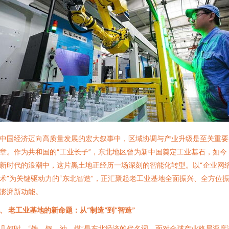
中国经济迈向高质量发展的宏大叙事中，区域协调与产业升级是至关重要
章。作为共和国的“工业长子”，东北地区曾为新中国奠定工业基石，如今
新时代的浪潮中，这片黑土地正经历一场深刻的智能化转型。以“企业网
术”为关键驱动力的“东北智造”，正汇聚起老工业基地全面振兴、全方位
澎湃新动能。
、 老工业基地的新命题：从“制造”到“智造”
几何时，“铁、钢、油、煤”是东北经济的代名词。面对全球产业格局深度