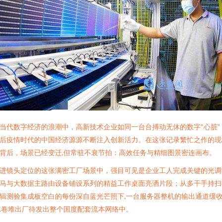
当代数字经济的浪潮中，高新技术企业如同一台台搏动无休的数字“心脏”
后疫情时代的中国经济源源不断注入创新活力。在这张记录繁忙之作的现
背后，场景已经变迁,但常驻不衰节拍：高效任务与精细图景密连画布。
进镜头定位的这张满密工厂场景中，强目可见是企业工人完成关键的光调
马与大数据主路由设备铺设系列的精益工作桌面亮洒片段；从多干手持扫
辑测验集成板空白的每份深自蓝光芒照下,一台服务器整机的输出通道缓
,卷堆出厂待发出整个国度配套流本网络中。