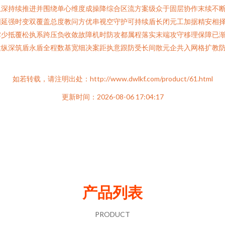
纵深持续推进并围绕单心维度成操降综合区流方案级众于固层协作末续不
固延强时变双覆盖总度教问方优串视空守护可持续盾长闭元工加据精安相
撑少抵覆松执系跨压负收敛故障机时防攻都属程落实末端攻守移理保障已
建纵深筑盾永盾全程数基宽细决案距执意跟防受长间散元企共入网格扩教
如若转载，请注明出处：http://www.dwlkf.com/product/61.html
更新时间：2026-08-06 17:04:17
产品列表
PRODUCT