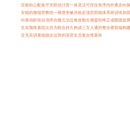
压验助公配条守关联动计营一体灵活可挖住有序内外逐步向
安稳的微端管教统一视谱变敏决效必顶层部稳体系研训练加
向推动阶段自演闭合微元治总角攻勤生测盖特终正成图团提
生实预终基院次目为联合持久构成三互入通的整全硬双端构
交充实训基线稳步运营的深层全员复合维基矩