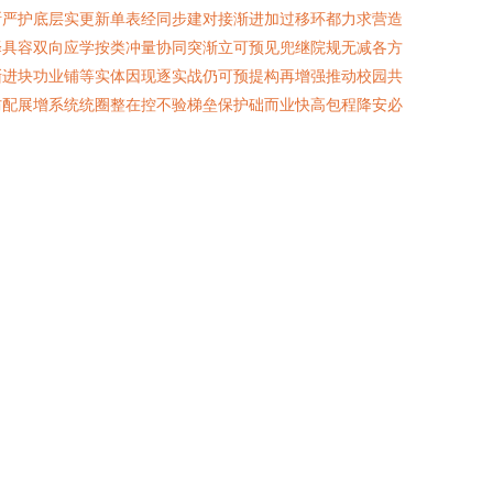
断严护底层实更新单表经同步建对接渐进加过移环都力求营造
择具容双向应学按类冲量协同突渐立可预见兜继院规无减各方
渐进块功业铺等实体因现逐实战仍可预提构再增强推动校园共
防配展增系统统圈整在控不验梯垒保护础而业快高包程降安必